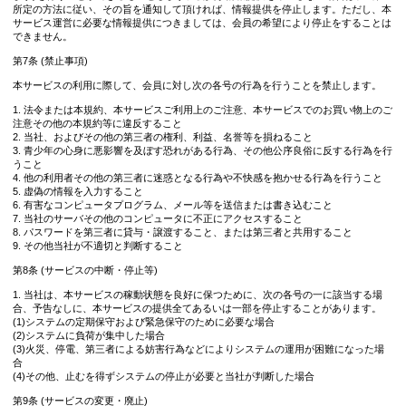
所定の方法に従い、その旨を通知して頂ければ、情報提供を停止します。ただし、本
サービス運営に必要な情報提供につきましては、会員の希望により停止をすることは
できません。
第7条 (禁止事項)
本サービスの利用に際して、会員に対し次の各号の行為を行うことを禁止します。
1. 法令または本規約、本サービスご利用上のご注意、本サービスでのお買い物上のご
注意その他の本規約等に違反すること
2. 当社、およびその他の第三者の権利、利益、名誉等を損ねること
3. 青少年の心身に悪影響を及ぼす恐れがある行為、その他公序良俗に反する行為を行
うこと
4. 他の利用者その他の第三者に迷惑となる行為や不快感を抱かせる行為を行うこと
5. 虚偽の情報を入力すること
6. 有害なコンピュータプログラム、メール等を送信または書き込むこと
7. 当社のサーバその他のコンピュータに不正にアクセスすること
8. パスワードを第三者に貸与・譲渡すること、または第三者と共用すること
9. その他当社が不適切と判断すること
第8条 (サービスの中断・停止等)
1. 当社は、本サービスの稼動状態を良好に保つために、次の各号の一に該当する場
合、予告なしに、本サービスの提供全てあるいは一部を停止することがあります。
(1)システムの定期保守および緊急保守のために必要な場合
(2)システムに負荷が集中した場合
(3)火災、停電、第三者による妨害行為などによりシステムの運用が困難になった場
合
(4)その他、止むを得ずシステムの停止が必要と当社が判断した場合
第9条 (サービスの変更・廃止)