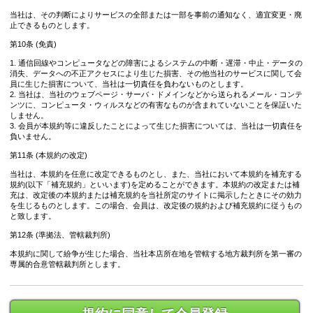
当社は、その判断によりサービスの全部または一部を事前の通知なく、適宜変更・廃
止できるものとします。
第10条 (免責)
1. 通信回線やコンピュータなどの障害によるシステムの中断・遅滞・中止・データの
消失、データへの不正アクセスにより生じた損害、その他当社のサービスに関して会
員に生じた損害について、当社は一切責任を負わないものとします。
2. 当社は、当社のウェブページ・サーバ・ドメインなどから送られるメール・コンテ
ンツに、コンピュータ・ウィルスなどの有害なものが含まれていないことを保証いた
しません。
3. 会員が本規約等に違反したことによって生じた損害については、当社は一切責任を
負いません。
第11条 (本規約の改定)
当社は、本規約を任意に改定できるものとし、また、当社において本規約を補充する
規約(以下「補充規約」といいます)を定めることができます。本規約の改定または補
充は、改定後の本規約または補充規約を当社所定のサイトに掲示したときにその効力
を生じるものとします。この場合、会員は、改定後の規約および補充規約に従うもの
と致します。
第12条 (準拠法、管轄裁判所)
本規約に関して紛争が生じた場合、当社本店所在地を管轄する地方裁判所を第一審の
専属的合意管轄裁判所とします。