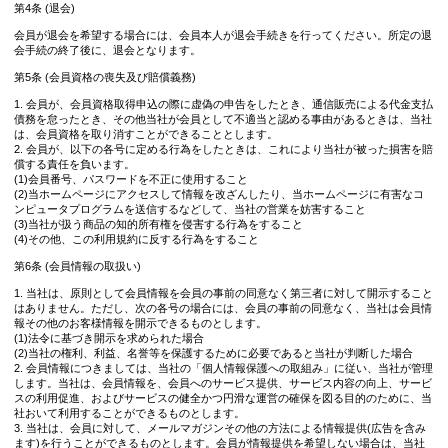
第4条 (退会)
会員が退会を希望する場合には、会員本人が退会手続きを行ってください。所定の退
会手続の終了後に、退会となります。
第5条 (会員資格の喪失及び賠償義務)
1. 会員が、会員資格取得申込の際に虚偽の申告をしたとき、通信販売による代金支払
債務を怠ったとき、その他当社が会員として不適当と認める事由があるときは、当社
は、会員資格を取り消すことができることとします。
2. 会員が、以下の各号に定める行為をしたときは、これにより当社が被った損害を賠
償する責任を負います。
(1)会員番号、パスワードを不正に使用すること
(2)当ホームページにアクセスして情報を改ざんしたり、当ホームページに有害なコ
ンピュータプログラムを送信するなどして、当社の営業を妨害すること
(3)当社が扱う商品の知的所有権を侵害する行為をすること
(4)その他、この利用規約に反する行為をすること
第6条 (会員情報の取扱い)
1. 当社は、原則として会員情報を会員の事前の同意なく第三者に対して開示すること
はありません。ただし、次の各号の場合には、会員の事前の同意なく、当社は会員情
報その他のお客様情報を開示できるものとします。
(1)法令に基づき開示を求められた場合
(2)当社の権利、利益、名誉等を保護するために必要であると当社が判断した場合
2. 会員情報につきましては、当社の「個人情報保護への取組み」に従い、当社が管理
します。当社は、会員情報を、会員へのサービス提供、サービス内容の向上、サービ
スの利用促進、およびサービスの健全かつ円滑な運営の確保を図る目的のために、当
社おいて利用することができるものとします。
3. 当社は、会員に対して、メールマガジンその他の方法による情報提供(広告を含み
ます)を行うことができるものとします。会員が情報提供を希望しない場合は、当社