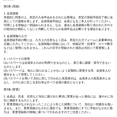
第2条 (登録)
1. 会員資格
本規約に同意の上、所定の入会申込みをされたお客様は、所定の登録手続完了後に会
員としての資格を有します。会員登録手続は、会員となるご本人が行ってください。
代理による登録は一切認められません。なお、過去に会員資格が取り消された方やそ
の他当社が相応しくないと判断した方からの会員申込はお断りする場合があります。
2. 会員情報の入力
会員登録手続の際には、入力上の注意をよく読み、所定の入力フォームに必要事項を
正確に入力してください。会員情報の登録において、特殊記号・旧漢字・ローマ数字
などはご使用になれません。これらの文字が登録された場合は当社にて変更致しま
す。
3. パスワードの管理
(1)パスワードは会員本人のみが利用できるものとし、第三者に譲渡・貸与できない
ものとします。
(2)パスワードは、他人に知られることがないよう定期的に変更する等、会員本人が
責任をもって管理してください。
(3)パスワードを用いて当社に対して行われた意思表示は、会員本人の意思表示とみ
なし、そのために生じる支払等はすべて会員の責任となります。
第3条 (変更)
1. 会員は、氏名、住所など当社に届け出た事項に変更があった場合には、速やかに当
社に連絡するものとします。
2. 変更登録がなされなかったことにより生じた損害について、当社は一切責任を負い
ません。また、変更登録がなされた場合でも、変更登録前にすでに手続がなされた取
引は、変更登録前の情報に基づいて行われますのでご注意ください。